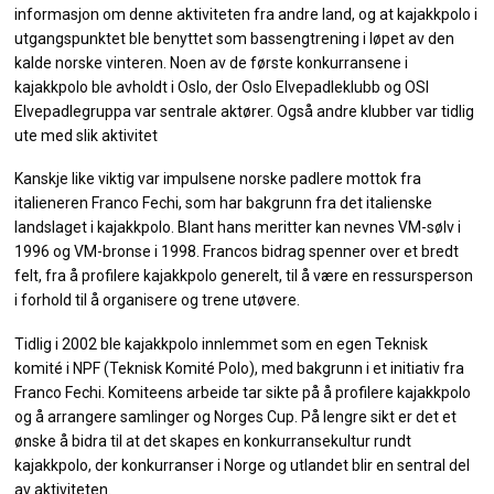
informasjon om denne aktiviteten fra andre land, og at kajakkpolo i
utgangspunktet ble benyttet som bassengtrening i løpet av den
kalde norske vinteren. Noen av de første konkurransene i
kajakkpolo ble avholdt i Oslo, der Oslo Elvepadleklubb og OSI
Elvepadlegruppa var sentrale aktører. Også andre klubber var tidlig
ute med slik aktivitet
Kanskje like viktig var impulsene norske padlere mottok fra
italieneren Franco Fechi, som har bakgrunn fra det italienske
landslaget i kajakkpolo. Blant hans meritter kan nevnes VM-sølv i
1996 og VM-bronse i 1998. Francos bidrag spenner over et bredt
felt, fra å profilere kajakkpolo generelt, til å være en ressursperson
i forhold til å organisere og trene utøvere.
Tidlig i 2002 ble kajakkpolo innlemmet som en egen Teknisk
komité i NPF (Teknisk Komité Polo), med bakgrunn i et initiativ fra
Franco Fechi. Komiteens arbeide tar sikte på å profilere kajakkpolo
og å arrangere samlinger og Norges Cup. På lengre sikt er det et
ønske å bidra til at det skapes en konkurransekultur rundt
kajakkpolo, der konkurranser i Norge og utlandet blir en sentral del
av aktiviteten.