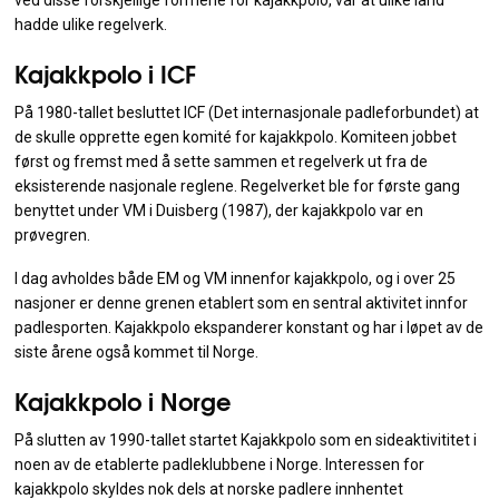
ved disse forskjellige formene for kajakkpolo, var at ulike land
hadde ulike regelverk.
Kajakkpolo i ICF
På 1980-tallet besluttet ICF (Det internasjonale padleforbundet) at
de skulle opprette egen komité for kajakkpolo. Komiteen jobbet
først og fremst med å sette sammen et regelverk ut fra de
eksisterende nasjonale reglene. Regelverket ble for første gang
benyttet under VM i Duisberg (1987), der kajakkpolo var en
prøvegren.
I dag avholdes både EM og VM innenfor kajakkpolo, og i over 25
nasjoner er denne grenen etablert som en sentral aktivitet innfor
padlesporten. Kajakkpolo ekspanderer konstant og har i løpet av de
siste årene også kommet til Norge.
Kajakkpolo i Norge
På slutten av 1990-tallet startet Kajakkpolo som en sideaktivititet i
noen av de etablerte padleklubbene i Norge. Interessen for
kajakkpolo skyldes nok dels at norske padlere innhentet