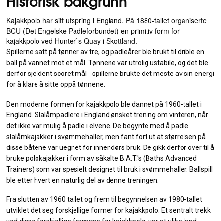
Historisk bakgrunn
Kajakkpolo har sitt utspring i England. På 1880-tallet organiserte
BCU (Det Engelske Padleforbundet) en primitiv form for
kajakkpolo ved Hunter`s Quay i Skottland.
Spillerne satt på tønner av tre, og padleårer ble brukt til drible en
ball på vannet mot et mål. Tønnene var utrolig ustabile, og det ble
derfor sjeldent scoret mål - spillerne brukte det meste av sin energi
for å klare å sitte oppå tønnene.
Den moderne formen for kajakkpolo ble dannet på 1960-tallet i
England. Slalåmpadlere i England ønsket trening om vinteren, når
det ikke var mulig å padle i elvene. De begynte med å padle
slalåmkajakker i svømmehaller, men fant fort ut at størrelsen på
disse båtene var uegnet for innendørs bruk. De gikk derfor over til å
bruke polokajakker i form av såkalte B.A.T.'s (Baths Advanced
Trainers) som var spesielt designet til bruk i svømmehaller. Ballspill
ble etter hvert en naturlig del av denne treningen.
Fra slutten av 1960 tallet og frem til begynnelsen av 1980-tallet
utviklet det seg forskjellige former for kajakkpolo. Et sentralt trekk