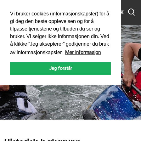
MENY
SØK
Vi bruker cookies (informasjonskapsler) for å
gi deg den beste opplevelsen og for å
tilpasse tjenestene og tilbuden du ser og
bruker. Vi selger ikke informasjonen din. Ved
å klikke ”Jeg aksepterer” godkjenner du bruk
Mer informasjon
av informasjonskapsler.
Historisk bakgrunn
Jeg forstår
PADLEFORBUNDET
KAJAKKPOLO