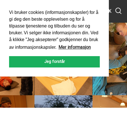
MENY
SØK
Vi bruker cookies (informasjonskapsler) for å
gi deg den beste opplevelsen og for å
tilpasse tjenestene og tilbuden du ser og
bruker. Vi selger ikke informasjonen din. Ved
å klikke ”Jeg aksepterer” godkjenner du bruk
Mer informasjon
av informasjonskapsler.
Jeg forstår
PADLEFORBUNDET
NYHETER
2025