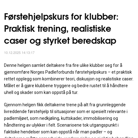
Førstehjelpskurs for klubber:
Praktisk trening, realistiske
caser og styrket beredskap
10.12.2025 14:13:17
Denne helgen samlet deltakere fra fire ulike klubber seg for å
gjennomføre Norges Padleforbunds førstehjelpskurs – et praktisk
rettet opplegg som kombinerer teori, diskusjon og realistiske caser.
Målet er å gjøre klubbene tryggere og bedre rustet til å håndtere
uhell og skader som kan oppstå på tur.
Gjennom helgen fikk deltakerne trene på alt fra grunnleggende
livreddende førstehjelp til situasjoner som er spesielt relevante i
padlemiljøet, som nedkjøling, kuttskader, immobilisering og
håndtering av ulykker i felt. Scenarioene tok utgangspunkt i
faktiske hendelser som kan oppstå når man padler – og