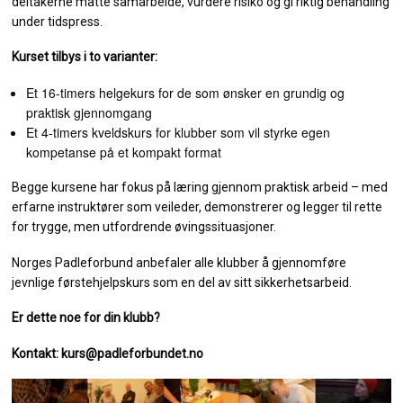
deltakerne måtte samarbeide, vurdere risiko og gi riktig behandling
under tidspress.
Kurset tilbys i to varianter:
Et 16-timers helgekurs for de som ønsker en grundig og
praktisk gjennomgang
Et 4-timers kveldskurs for klubber som vil styrke egen
kompetanse på et kompakt format
Begge kursene har fokus på læring gjennom praktisk arbeid – med
erfarne instruktører som veileder, demonstrerer og legger til rette
for trygge, men utfordrende øvingssituasjoner.
Norges Padleforbund anbefaler alle klubber å gjennomføre
jevnlige førstehjelpskurs som en del av sitt sikkerhetsarbeid.
Er dette noe for din klubb?
Kontakt: kurs@padleforbundet.no