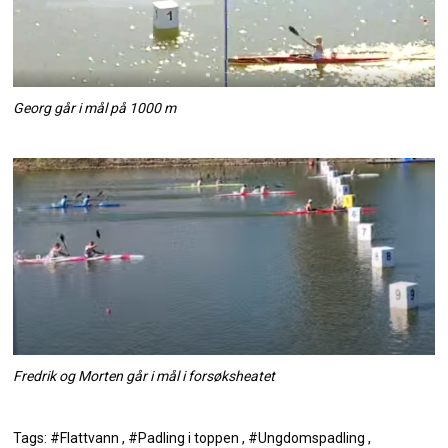
Georg går i mål på 1000 m
Fredrik og Morten går i mål i forsøksheatet
Tags: #Flattvann , #Padling i toppen , #Ungdomspadling ,