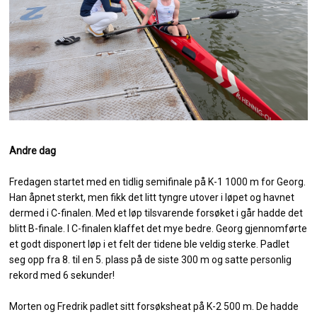
Andre dag
Fredagen startet med en tidlig semifinale på K-1 1000 m for Georg.
Han åpnet sterkt, men fikk det litt tyngre utover i løpet og havnet
dermed i C-finalen. Med et løp tilsvarende forsøket i går hadde det
blitt B-finale. I C-finalen klaffet det mye bedre. Georg gjennomførte
et godt disponert løp i et felt der tidene ble veldig sterke. Padlet
seg opp fra 8. til en 5. plass på de siste 300 m og satte personlig
rekord med 6 sekunder!
Morten og Fredrik padlet sitt forsøksheat på K-2 500 m. De hadde