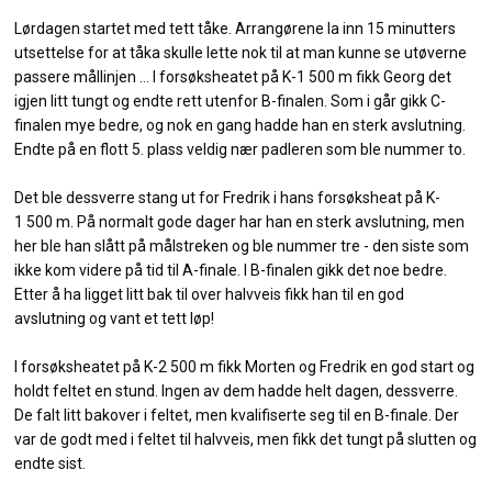
Lørdagen startet med tett tåke. Arrangørene la inn 15 minutters
utsettelse for at tåka skulle lette nok til at man kunne se utøverne
passere mållinjen … I forsøksheatet på K-1 500 m fikk Georg det
igjen litt tungt og endte rett utenfor B-finalen. Som i går gikk C-
finalen mye bedre, og nok en gang hadde han en sterk avslutning.
Endte på en flott 5. plass veldig nær padleren som ble nummer to.
Det ble dessverre stang ut for Fredrik i hans forsøksheat på K-
1 500 m. På normalt gode dager har han en sterk avslutning, men
her ble han slått på målstreken og ble nummer tre - den siste som
ikke kom videre på tid til A-finale. I B-finalen gikk det noe bedre.
Etter å ha ligget litt bak til over halvveis fikk han til en god
avslutning og vant et tett løp!
I forsøksheatet på K-2 500 m fikk Morten og Fredrik en god start og
holdt feltet en stund. Ingen av dem hadde helt dagen, dessverre.
De falt litt bakover i feltet, men kvalifiserte seg til en B-finale. Der
var de godt med i feltet til halvveis, men fikk det tungt på slutten og
endte sist.