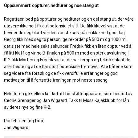
Oppsummert: oppturer, nedturer og noe stang ut
Regattaen bød på oppturer og nedturer og en del stang ut, der våre
utøvere ikke helt fikk ut potensialet sitt. De fikk likevel vist at de
hevder de seg blant verdens beste selv på en ikke helt god dag.
Georg fikk med seg to personlige rekorder på 500 m og 1000 m,
det siste med hele seks sekunder. Fredrik fikk en liten opptur ved å
få litt klaff og vinne B-finalen på 500 m med en sterk avslutning. I
K-2 fikk Morten og Fredrik vist at de har tempo og teknikk blant de
aller beste og at de har stort potensiale fremover. Alle båtene kom
seg videre fra forsøk og de fikk verdifulle erfaringer og god
motivasjon til å fortsette treningen mot neste sesong.
Hele turen gikk ellers knirkefritt for støtteapparatet som bestod av
Cecilie Grenager og Jan Wigaard. Takk til Moss Kajakklubb for lån
av deres nye og fine K-2.
Padlehilsen (og foto)
Jan Wigaard