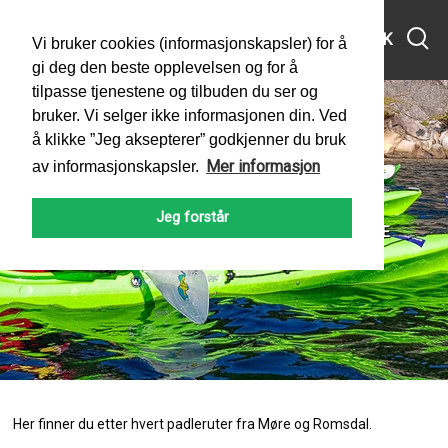
MENY
SØK
Vi bruker cookies (informasjonskapsler) for å
gi deg den beste opplevelsen og for å
tilpasse tjenestene og tilbuden du ser og
bruker. Vi selger ikke informasjonen din. Ved
å klikke ”Jeg aksepterer” godkjenner du bruk
Mer informasjon
av informasjonskapsler.
Møre og Romsdal
Jeg forstår
PADLEFORBUNDET
PADLERUTER FRA HELE NORGE
Her finner du etter hvert padleruter fra Møre og Romsdal.