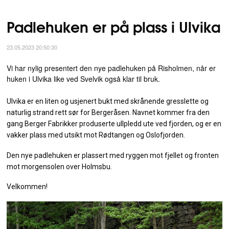
Padlehuken er på plass i Ulvika
23.05.2023 20:50:30
Vi har nylig presentert den nye padlehuken på Risholmen, når er
huken i Ulvika like ved Svelvik også klar til bruk.
Ulvika er en liten og usjenert bukt med skrånende gresslette og
naturlig strand rett sør for Bergeråsen. Navnet kommer fra den
gang Berger Fabrikker produserte ullpledd ute ved fjorden, og er en
vakker plass med utsikt mot Rødtangen og Oslofjorden.
Den nye padlehuken er plassert med ryggen mot fjellet og fronten
mot morgensolen over Holmsbu.
Velkommen!