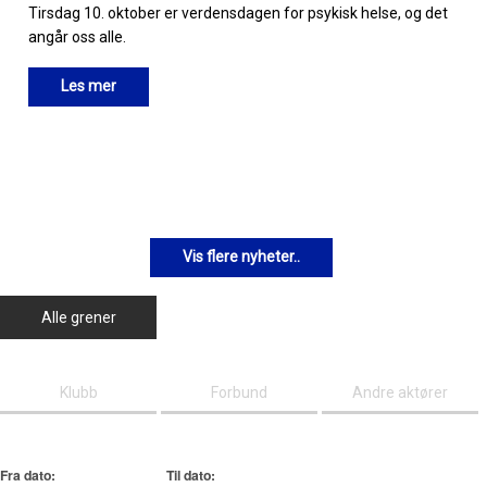
Tirsdag 10. oktober er verdensdagen for psykisk helse, og det
angår oss alle.
Les mer
Vis flere nyheter..
Alle grener
Klubb
Forbund
Andre aktører
Fra dato:
Til dato: