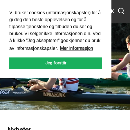
MENY
SØK
Vi bruker cookies (informasjonskapsler) for å
gi deg den beste opplevelsen og for å
tilpasse tjenestene og tilbuden du ser og
bruker. Vi selger ikke informasjonen din. Ved
å klikke ”Jeg aksepterer” godkjenner du bruk
Mer informasjon
av informasjonskapsler.
2023
Jeg forstår
PADLEFORBUNDET
NYHETER
Nyheter