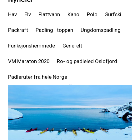
Hav
Elv
Flattvann
Kano
Polo
Surfski
Packraft
Padling i toppen
Ungdomspadling
Funksjonshemmede
Generelt
VM Maraton 2020
Ro- og padleled Oslofjord
Padleruter fra hele Norge