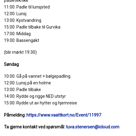
padleteknikk
11:00: Padle til lunsjsted
12:00: Lunsj
13:00: Kystvandring
15:00: Padle tilbake til Gurvika
17:00: Middag
19.00: Bassengøkt
(blir mørkt 19:30)
Søndag
10:00: Gå på vannet + bølgepadling
12:00: Lunsj på en holme
13:00: Padle tilbake
14:00: Rydde og rigge NED utstyr
15:00: Rydde ut av hytter og hjemreise
Påmelding:
https://www.vaattkort.no/Event/11997
Ta gjerne kontakt ved spørsmål:
tuva.stenersen@icloud.com