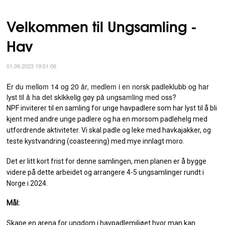
Velkommen til Ungsamling -
Hav
01.09.2023 19:51:06
Er du mellom 14 og 20 år, medlem i en norsk padleklubb og har
lyst til å ha det skikkelig gøy på ungsamling med oss?
NPF inviterer til en samling for unge havpadlere som har lyst til å bli
kjent med andre unge padlere og ha en morsom padlehelg med
utfordrende aktiviteter. Vi skal padle og leke med havkajakker, og
teste kystvandring (coasteering) med mye innlagt moro.
Det er litt kort frist for denne samlingen, men planen er å bygge
videre på dette arbeidet og arrangere 4-5 ungsamlinger rundt i
Norge i 2024.
Mål:
Skape en arena for ungdom i havpadlemiljøet hvor man kan