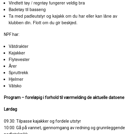
Vindtett tøy / regntøy fungerer veldig bra
Badetøy til basseng
Ta med padleutstyr og kajakk om du har eller kan låne av
klubben din. Flott om du gir beskjed.
NPF har:
Våtdrakter
Kajakker
Flytevester
Årer
Spruttrekk
Hjelmer
Våtsko
Program – foreløpig i forhold til værmelding de aktuelle datoene
Lørdag
09.30: Tilpasse kajakker og fordele utstyr
10:00: Gå på vannet, gjennomgang av redning og grunnleggende