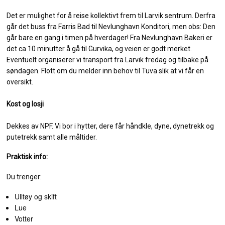
Det er mulighet for å reise kollektivt frem til Larvik sentrum. Derfra
går det buss fra Farris Bad til Nevlunghavn Konditori, men obs: Den
går bare en gang i timen på hverdager! Fra Nevlunghavn Bakeri er
det ca 10 minutter å gå til Gurvika, og veien er godt merket.
Eventuelt organiserer vi transport fra Larvik fredag og tilbake på
søndagen. Flott om du melder inn behov til Tuva slik at vi får en
oversikt.
Kost og losji
Dekkes av NPF. Vi bor i hytter, dere får håndkle, dyne, dynetrekk og
putetrekk samt alle måltider.
Praktisk info:
Du trenger:
Ulltøy og skift
Lue
Votter