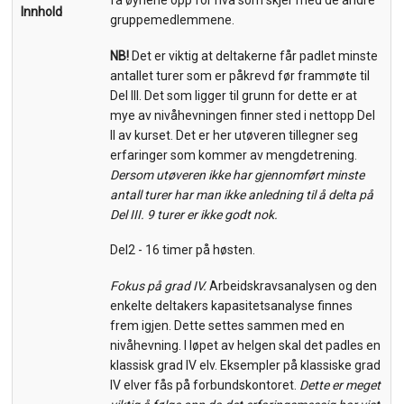
få øynene opp for hva som skjer med de andre
Innhold
gruppemedlemmene.
NB!
Det er viktig at deltakerne får padlet minste
antallet turer som er påkrevd før frammøte til
Del III. Det som ligger til grunn for dette er at
mye av nivåhevningen finner sted i nettopp Del
II av kurset. Det er her utøveren tillegner seg
erfaringer som kommer av mengdetrening.
Dersom utøveren ikke har gjennomført minste
antall turer har man ikke anledning til å delta på
Del III. 9 turer er ikke godt nok.
Del2 - 16 timer på høsten.
Fokus på grad IV.
Arbeidskravsanalysen og den
enkelte deltakers kapasitetsanalyse finnes
frem igjen. Dette settes sammen med en
nivåhevning. I løpet av helgen skal det padles en
klassisk grad IV elv. Eksempler på klassiske grad
IV elver fås på forbundskontoret.
Dette er meget