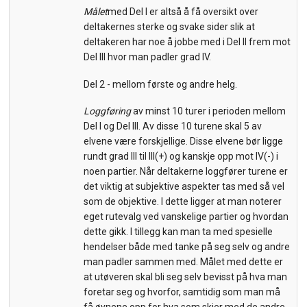
Målet
med Del I er altså å få oversikt over
deltakernes sterke og svake sider slik at
deltakeren har noe å jobbe med i Del II frem mot
Del III hvor man padler grad IV.
Del 2 - mellom første og andre helg.
Loggføring
av minst 10 turer i perioden mellom
Del I og Del III. Av disse 10 turene skal 5 av
elvene være forskjellige. Disse elvene bør ligge
rundt grad III til III(+) og kanskje opp mot IV(-) i
noen partier. Når deltakerne loggfører turene er
det viktig at subjektive aspekter tas med så vel
som de objektive. I dette ligger at man noterer
eget rutevalg ved vanskelige partier og hvordan
dette gikk. I tillegg kan man ta med spesielle
hendelser både med tanke på seg selv og andre
man padler sammen med. Målet med dette er
at utøveren skal bli seg selv bevisst på hva man
foretar seg og hvorfor, samtidig som man må