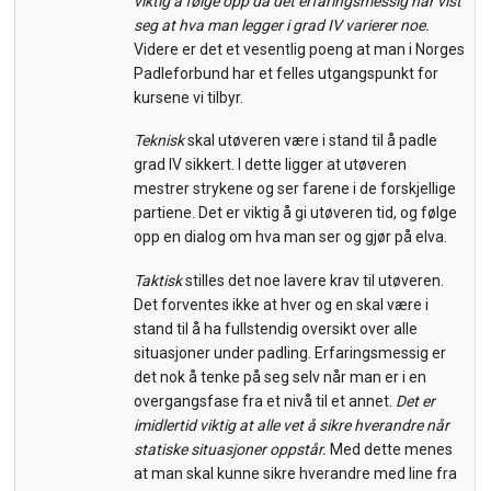
viktig å følge opp da det erfaringsmessig har vist
seg at hva man legger i grad IV varierer noe.
Videre er det et vesentlig poeng at man i Norges
Padleforbund har et felles utgangspunkt for
kursene vi tilbyr.
Teknisk
skal utøveren være i stand til å padle
grad IV sikkert. I dette ligger at utøveren
mestrer strykene og ser farene i de forskjellige
partiene. Det er viktig å gi utøveren tid, og følge
opp en dialog om hva man ser og gjør på elva.
Taktisk
stilles det noe lavere krav til utøveren.
Det forventes ikke at hver og en skal være i
stand til å ha fullstendig oversikt over alle
situasjoner under padling. Erfaringsmessig er
det nok å tenke på seg selv når man er i en
overgangsfase fra et nivå til et annet.
Det er
imidlertid viktig at alle vet å sikre hverandre når
statiske situasjoner oppstår.
Med dette menes
at man skal kunne sikre hverandre med line fra