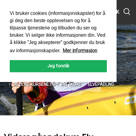
MENY
SØK
Vi bruker cookies (informasjonskapsler) for å
gi deg den beste opplevelsen og for å
tilpasse tjenestene og tilbuden du ser og
bruker. Vi selger ikke informasjonen din. Ved
å klikke ”Jeg aksepterer” godkjenner du bruk
Mer informasjon
av informasjonskapsler.
Videregåendekurs Elv
Jeg forstår
PADLEFORBUNDET
VÅTTKORT
HISTORIEN BAK VÅTTKORT
DE ULIKE KURSENE I NPF VÅTTKORT
ELVEPADLING