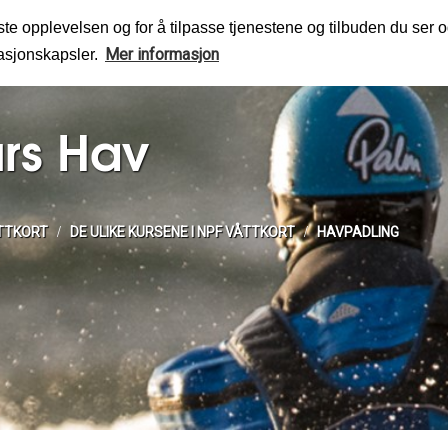
te opplevelsen og for å tilpasse tjenestene og tilbuden du ser o
Mer informasjon
masjonskapsler.
rs Hav
ÅTTKORT
DE ULIKE KURSENE I NPF VÅTTKORT
HAVPADLING