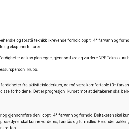
beherske og forstå teknikk i krevende forhold opp til 4* farvann og forh
e og eksponerte turer.
ferdigheter og kan planlegge, gjennomføre og vurdere NPF Teknikkurs 
essursperson i klubb.
digheter fra aktivitetslederkurs, og må være komfortable i 3* farvan
disse forholdene. Det er progresjon i kurset mot at deltakeren skal be
r og gjennomføre den i opptil 4* farvann og forhold. Deltakeren skal kun
rosedyrer skal kunne vurderes, forstås og formidles. Herunder pakking a
nnsretten.