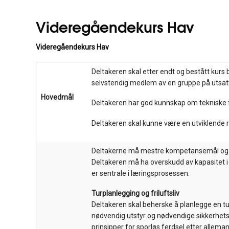
Videregåendekurs Hav
Videregåendekurs Hav
Deltakeren skal etter endt og bestått kurs 
selvstendig medlem av en gruppe på utsatt
Hovedmål
Deltakeren har god kunnskap om tekniske 
Deltakeren skal kunne være en utviklende r
Deltakerne må mestre kompetansemål og fer
Deltakeren må ha overskudd av kapasitet i 
er sentrale i læringsprosessen:
Turplanlegging og friluftsliv
Deltakeren skal beherske å planlegge en tu
nødvendig utstyr og nødvendige sikkerhetsp
prinsipper for sporløs ferdsel etter allema