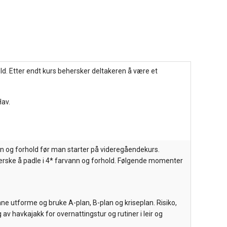
old. Etter endt kurs behersker deltakeren å være et
Hav.
n og forhold før man starter på videregåendekurs.
herske å padle i 4* farvann og forhold. Følgende momenter
ne utforme og bruke A-plan, B-plan og kriseplan. Risiko,
v havkajakk for overnattingstur og rutiner i leir og