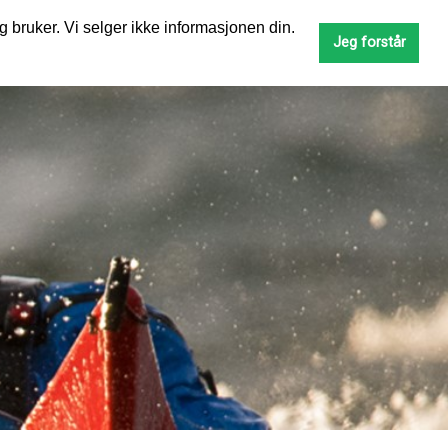
g bruker. Vi selger ikke informasjonen din.
SØK
Jeg forstår