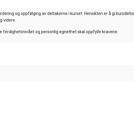
urdering
og oppfølging
av deltakerne i kurset.
Hensikten er å
gi kursdelt
g videre.
e ferdighetsnivået og personlig egnethet skal oppfylle kravene.