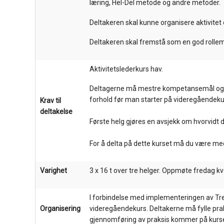
læring, Hel-Del metode og andre metoder.
Deltakeren skal kunne organisere aktivitet o
Deltakeren skal fremstå som en god rollem
Aktivitetslederkurs hav.
Deltagerne må mestre kompetansemål og fer
forhold før man starter på videregåendeku
Krav til
deltakelse
Første helg gjøres en avsjekk om hvorvidt de
For å delta på dette kurset må du være m
Varighet
3 x 16 t over tre helger. Oppmøte fredag k
I forbindelse med implementeringen av Trene
Organisering
videregåendekurs. Deltakerne må fylle prak
gjennomføring av praksis kommer på kurse