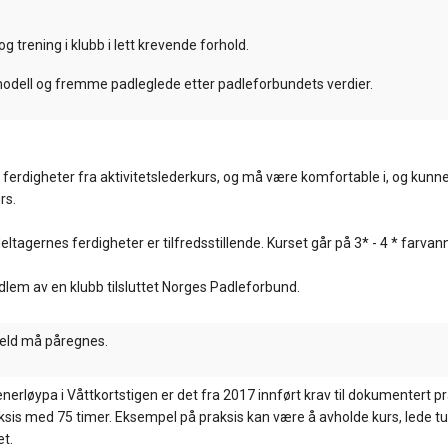
g trening i klubb i lett krevende forhold.
odell og fremme padleglede etter padleforbundets verdier.
digheter fra aktivitetslederkurs, og må være komfortable i, og kunne
rs.
ltagernes ferdigheter er tilfredsstillende. Kurset går på 3* - 4 * farvann
edlem av en klubb tilsluttet Norges Padleforbund.
veld må påregnes.
rløypa i Våttkortstigen er det fra 2017 innført krav til dokumentert pra
sis med 75 timer. Eksempel på praksis kan være å avholde kurs, lede tu
t.