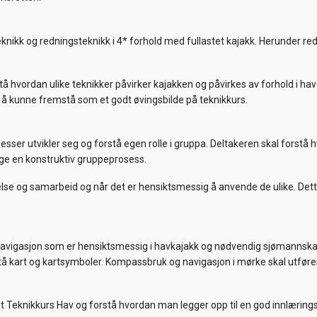
knikk og redningsteknikk i 4* forhold med fullastet kajakk. Herunder red
tå hvordan ulike teknikker påvirker kajakken og påvirkes av forhold i 
il å kunne fremstå som et godt øvingsbilde på teknikkurs.
sser utvikler seg og forstå egen rolle i gruppa. Deltakeren skal forst
ge en konstruktiv gruppeprosess.
delse og samarbeid og når det er hensiktsmessig å anvende de ulike. D
avigasjon som er hensiktsmessig i havkajakk og nødvendig sjømannskap
tå kart og kartsymboler. Kompassbruk og navigasjon i mørke skal utføre
et Teknikkurs Hav og forstå hvordan man legger opp til en god innlær